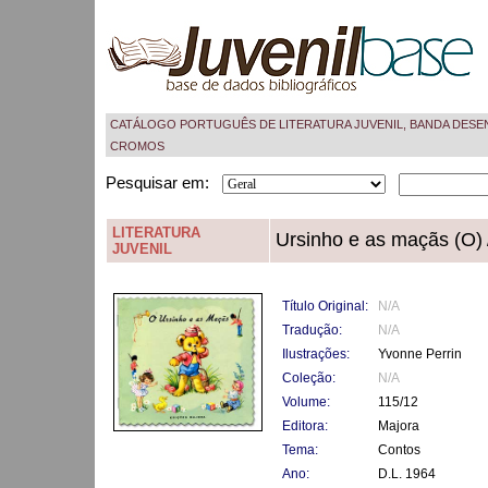
CATÁLOGO PORTUGUÊS DE LITERATURA JUVENIL, BANDA DESE
CROMOS
Pesquisar em:
LITERATURA
Ursinho e as maçãs (O)
JUVENIL
Título Original:
N/A
Tradução:
N/A
Ilustrações:
Yvonne Perrin
Coleção:
N/A
Volume:
115/12
Editora:
Majora
Tema:
Contos
Ano:
D.L. 1964