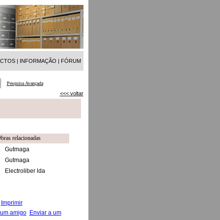
ACTOS
|
INFORMAÇÃO
|
FÓRUM
Pesquisa Avançada
<<< voltar
bras relacionadas
Gutmaga
Gutmaga
Electroliber lda
Imprimir
Enviar a um