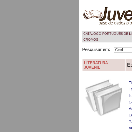
CATÁLOGO PORTUGUÊS DE LI
CROMOS
Pesquisar em:
LITERATURA
Es
JUVENIL
Tí
T
Il
C
V
Ed
T
A