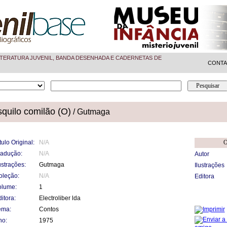
TERATURA JUVENIL, BANDA DESENHADA E CADERNETAS DE
CONT
quilo comilão (O)
/ Gutmaga
tulo Original:
N/A
O
radução:
N/A
Autor
ustrações:
Gutmaga
Ilustrações
oleção:
N/A
Editora
olume:
1
itora:
Electroliber lda
ema:
Contos
no:
1975