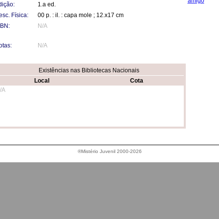
amigo
dição:
1.a ed.
sc. Física:
00 p. : il. : capa mole ; 12.x17 cm
SBN:
N/A
otas:
N/A
Existências nas Bibliotecas Nacionais
Local
Cota
/A
®Mistério Juvenil 2000-2026