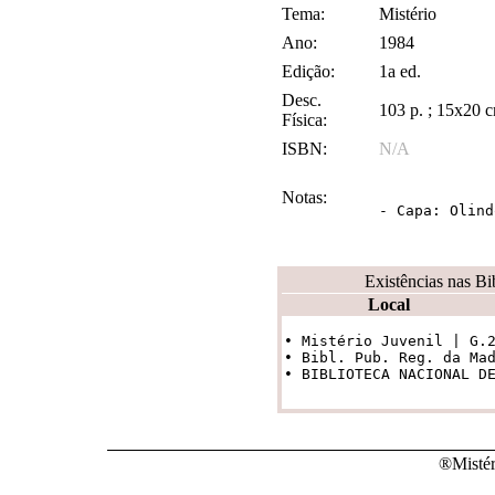
Tema:
Mistério
Ano:
1984
Edição:
1a ed.
Desc.
103 p. ; 15x20 
Física:
ISBN:
N/A
Notas:
- Capa: Olind
Existências nas Bi
Local
• Mistério Juvenil | G.2
• Bibl. Pub. Reg. da Mad
®Mistér