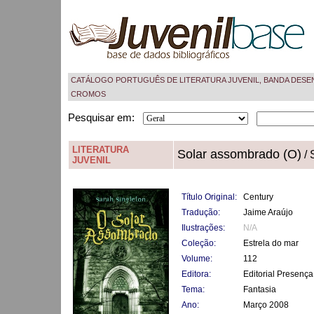
CATÁLOGO PORTUGUÊS DE LITERATURA JUVENIL, BANDA DESE
CROMOS
Pesquisar em:
LITERATURA
Solar assombrado (O)
/ 
JUVENIL
Título Original:
Century
Tradução:
Jaime Araújo
Ilustrações:
N/A
Coleção:
Estrela do mar
Volume:
112
Editora:
Editorial Presença
Tema:
Fantasia
Ano:
Março 2008