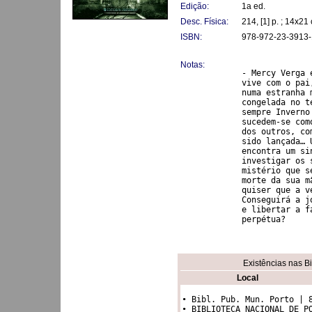
Edição:
1a ed.
Desc. Física:
214, [1] p. ; 14x21
ISBN:
978-972-23-3913-
Notas:
- Mercy Verga 
vive com o pai
numa estranha 
congelada no t
sempre Inverno
sucedem-se com
dos outros, co
sido lançada… 
encontra um si
investigar os 
mistério que s
morte da sua m
quiser que a v
Conseguirá a j
e libertar a f
perpétua?
Existências nas B
Local
• Bibl. Pub. Mun. Porto | 8
• BIBLIOTECA NACIONAL DE PO