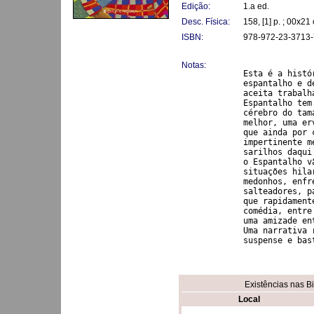
Edição:
1.a ed.
Desc. Física:
158, [1] p. ; 00x21
ISBN:
978-972-23-3713-
Notas:
Esta é a histó
espantalho e d
aceita trabalh
Espantalho tem
cérebro do tam
melhor, uma er
que ainda por 
impertinente m
sarilhos daqui
o Espantalho v
situações hila
medonhos, enfr
salteadores, p
que rapidament
comédia, entre
uma amizade en
Uma narrativa 
Existências nas B
Local