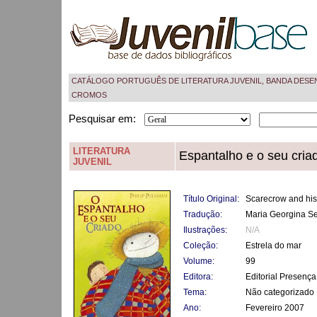
CATÁLOGO PORTUGUÊS DE LITERATURA JUVENIL, BANDA DESE
CROMOS
Pesquisar em:
LITERATURA
Espantalho e o seu cria
JUVENIL
Título Original:
Scarecrow and his
Tradução:
Maria Georgina S
Ilustrações:
N/A
Coleção:
Estrela do mar
Volume:
99
Editora:
Editorial Presença
Tema:
Não categorizado
Ano:
Fevereiro 2007