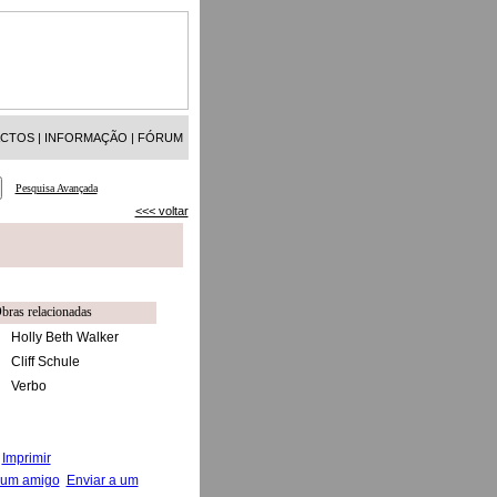
ACTOS
|
INFORMAÇÃO
|
FÓRUM
Pesquisa Avançada
<<< voltar
bras relacionadas
Holly Beth Walker
Cliff Schule
Verbo
Imprimir
Enviar a um