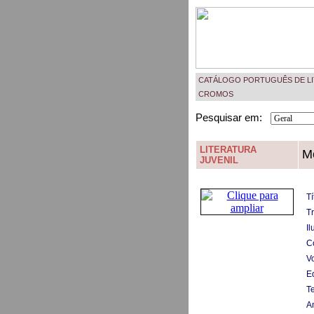
CATÁLOGO PORTUGUÊS DE LI
CROMOS
Pesquisar em:
LITERATURA
M
JUVENIL
Tí
T
Il
C
V
Ed
T
A