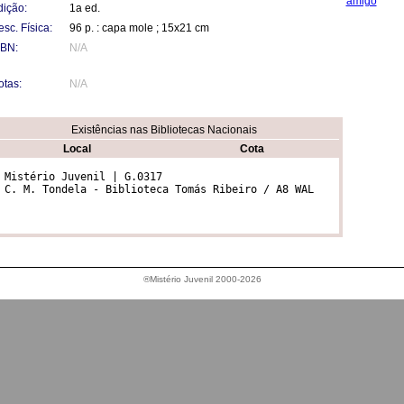
amigo
dição:
1a ed.
sc. Física:
96 p. : capa mole ; 15x21 cm
SBN:
N/A
otas:
N/A
Existências nas Bibliotecas Nacionais
Local
Cota
 Mistério Juvenil | G.0317

 C. M. Tondela - Biblioteca Tomás Ribeiro / A8 WAL 
®Mistério Juvenil 2000-2026