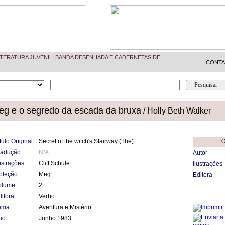
TERATURA JUVENIL, BANDA DESENHADA E CADERNETAS DE
CONT
eg e o segredo da escada da bruxa
/ Holly Beth Walker
tulo Original:
Secret of the witch's Stairway (The)
O
radução:
N/A
Autor
ustrações:
Cliff Schule
Ilustrações
oleção:
Meg
Editora
olume:
2
itora:
Verbo
ema:
Aventura e Mistério
no:
Junho 1983