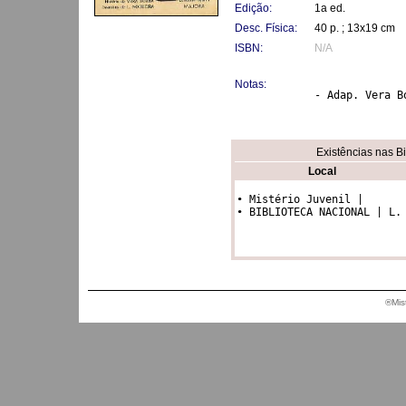
Edição:
1a ed.
Desc. Física:
40 p. ; 13x19 cm
ISBN:
N/A
Notas:
- Adap. Vera B
Existências nas B
Local
• Mistério Juvenil |

• BIBLIOTECA NACIONAL | L.
®Mis