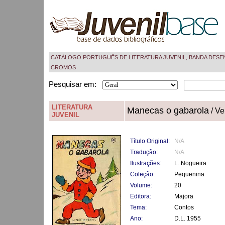
CATÁLOGO PORTUGUÊS DE LITERATURA JUVENIL, BANDA DESE
CROMOS
Pesquisar em:
LITERATURA
Manecas o gabarola
/ Ve
JUVENIL
Título Original:
N/A
Tradução:
N/A
Ilustrações:
L. Nogueira
Coleção:
Pequenina
Volume:
20
Editora:
Majora
Tema:
Contos
Ano:
D.L. 1955