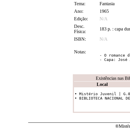
Tema:
Fantasia
Ano:
1965
Edição:
N/A
Desc.
183 p. : capa du
Física:
ISBN:
N/A
Notas:
- O romance d
- Capa: José 
Existências nas Bi
Local
• Mistério Juvenil | G.0
• BIBLIOTECA NACIONAL D
®Mistér