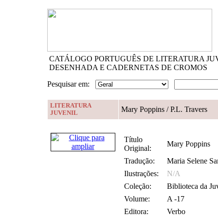
CATÁLOGO PORTUGUÊS DE LITERATURA JU
DESENHADA E CADERNETAS DE CROMOS
Pesquisar em:
LITERATURA
Mary Poppins
/ P.L. Travers
JUVENIL
Título
Mary Poppins
Original:
Tradução:
Maria Selene Sa
Ilustrações:
N/A
Coleção:
Biblioteca da Ju
Volume:
A -17
Editora:
Verbo