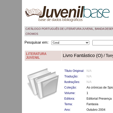
CATÁLOGO PORTUGUÊS DE LITERATURA JUVENIL, BANDA DESE
CROMOS
Pesquisar em:
LITERATURA
Livro Fantástico (O)
/ Tony
JUVENIL
Título Original:
N/A
Tradução:
N/A
Ilustrações:
N/A
Coleção:
As crónicas de Spi
Volume:
1
Editora:
Editorial Presença
Tema:
Fantasia
Ano:
Outubro 2004