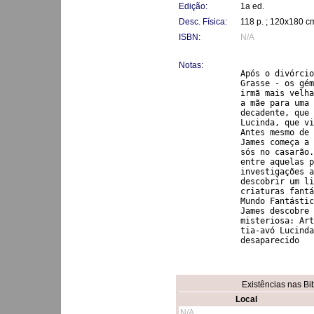
Edição:
1a ed.
Desc. Física:
118 p. ; 120x180 c
ISBN:
N/A
Notas:
Após o divórcio
Grasse - os gém
irmã mais velha
a mãe para uma 
decadente, que 
Lucinda, que vi
Antes mesmo de 
James começa a 
sós no casarão.
entre aquelas p
investigações a
descobrir um li
criaturas fantá
Mundo Fantástic
James descobre 
misteriosa: Art
tia-avó Lucinda
desaparecido
Existências nas Bi
Local
N/A