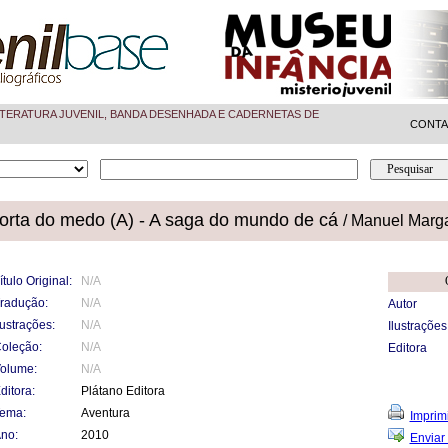
TERATURA JUVENIL, BANDA DESENHADA E CADERNETAS DE
CONT
orta do medo (A) - A saga do mundo de cá
/ Manuel Marg
ítulo Original:
N/A
radução:
N/A
Autor
lustrações:
N/A
Ilustrações
oleção:
N/A
Editora
olume:
N/A
ditora:
Plátano Editora
ema:
Aventura
Imprimi
no:
2010
Enviar