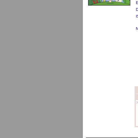
E
D
I
N