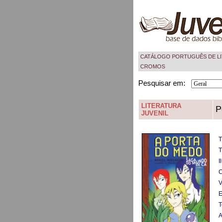
CATÁLOGO PORTUGUÊS DE LI
CROMOS
Pesquisar em:
LITERATURA
P
JUVENIL
T
T
I
C
V
E
T
A