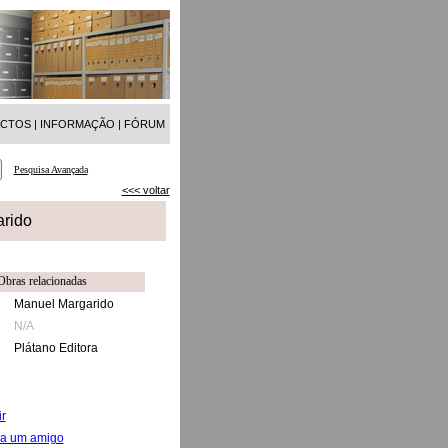
ACTOS
|
INFORMAÇÃO
|
FÓRUM
Pesquisa Avançada
<<< voltar
arido
Obras relacionadas
Manuel Margarido
N/A
Plátano Editora
r
 a um amigo