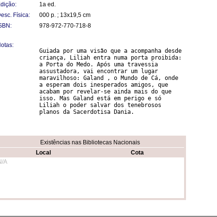
dição:
1a ed.
esc. Física:
000 p. ; 13x19,5 cm
SBN:
978-972-770-718-8
otas:
Guiada por uma visão que a acompanha desde 
criança, Liliah entra numa porta proibida: 
a Porta do Medo. Após uma travessia 
assustadora, vai encontrar um lugar 
maravilhoso: Galand , o Mundo de Cá, onde 
a esperam dois inesperados amigos, que 
acabam por revelar-se ainda mais do que 
isso. Mas Galand está em perigo e só 
Liliah o poder salvar dos tenebrosos 
planos da Sacerdotisa Dania. 
Existências nas Bibliotecas Nacionais
Local
Cota
N/A