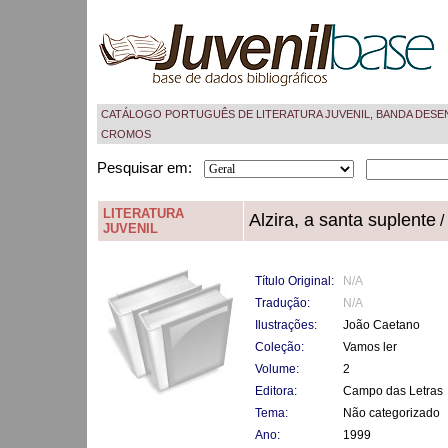
CATÁLOGO PORTUGUÊS DE LITERATURA JUVENIL, BANDA DESE
CROMOS
Pesquisar em:
LITERATURA
Alzira, a santa suplente
/
JUVENIL
Título Original:
N/A
Tradução:
N/A
Ilustrações:
João Caetano
Coleção:
Vamos ler
Volume:
2
Editora:
Campo das Letras
Tema:
Não categorizado
Ano:
1999