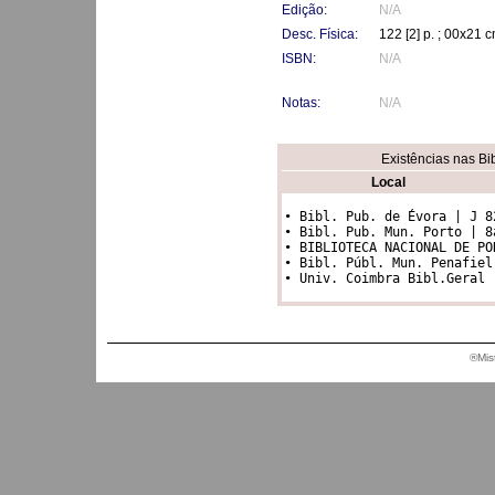
Edição:
N/A
Desc. Física:
122 [2] p. ; 00x21 
ISBN:
N/A
Notas:
N/A
Existências nas Bi
Local
• Bibl. Pub. de Évora | J 8
• Bibl. Pub. Mun. Porto | 8a
• BIBLIOTECA NACIONAL DE PO
• Bibl. Públ. Mun. Penafiel
®Mis