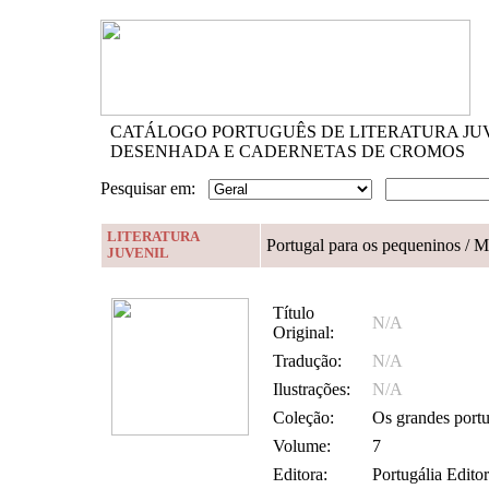
CATÁLOGO PORTUGUÊS DE LITERATURA JU
DESENHADA E CADERNETAS DE CROMOS
Pesquisar em:
LITERATURA
Portugal para os pequeninos
/ M
JUVENIL
Título
N/A
Original:
Tradução:
N/A
Ilustrações:
N/A
Coleção:
Os grandes portu
Volume:
7
Editora:
Portugália Edito