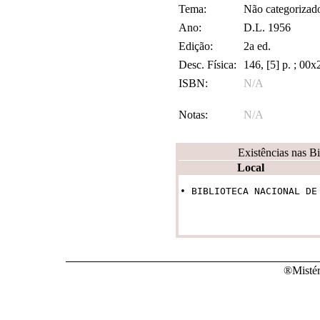
Tema:
Não categorizad
Ano:
D.L. 1956
Edição:
2a ed.
Desc. Física:
146, [5] p. ; 00
ISBN:
N/A
Notas:
N/A
Existências nas B
Local
• BIBLIOTECA NACIONAL DE
®Mistér