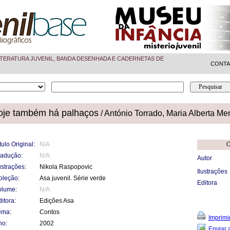
TERATURA JUVENIL, BANDA DESENHADA E CADERNETAS DE
CONT
oje também há palhaços
/ António Torrado, Maria Alberta Me
tulo Original:
N/A
O
radução:
N/A
Autor
ustrações:
Nikola Raspopovic
Ilustrações
oleção:
Asa juvenil. Série verde
Editora
olume:
N/A
itora:
Edições Asa
ema:
Contos
Imprimi
no:
2002
Enviar 