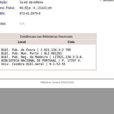
dição:
1a ed. da editora
sc. Física:
40, [5] p. : il. ; 21x21 cm
SBN:
972-41-2979-9
otas:
N/A
Existências nas Bibliotecas Nacionais
Local
Cota
 Bibl. Pub. de Évora | J 821.134.3-2 TOR  

 Bibl. Pub. Mun. Porto | 0LI 001201  

 Bibl. Pub. Reg. da Madeira | LIT821.134.3-3-A-

 BIBLIOTECA NACIONAL DE PORTUGAL | P. 17707 V.  

 Univ. Coimbra Bibl.Geral | 9-1-52-55 
®Mistério Juvenil 2000-2026