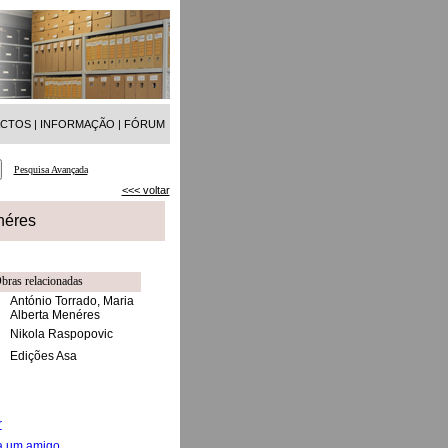
ACTOS
|
INFORMAÇÃO
|
FÓRUM
Pesquisa Avançada
<<< voltar
néres
bras relacionadas
António Torrado, Maria
Alberta Menéres
Nikola Raspopovic
Edições Asa
r
a um amigo