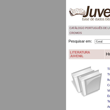
CATÁLOGO PORTUGUÊS DE LI
CROMOS
Pesquisar em:
LITERATURA
H
JUVENIL
Tí
T
Il
C
V
Ed
T
A