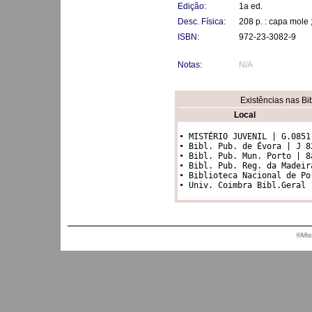
Edição:
1a ed.
Desc. Física:
208 p. : capa mole 
ISBN:
972-23-3082-9
Notas:
N/A
Existências nas Bi
Local
• MISTÉRIO JUVENIL | G.0851

• Bibl. Pub. de Évora | J 82
• Bibl. Pub. Mun. Porto | 8a
• Bibl. Pub. Reg. da Madeir
• Biblioteca Nacional de Po
®Mis