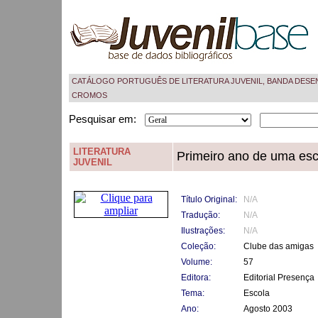
CATÁLOGO PORTUGUÊS DE LITERATURA JUVENIL, BANDA DESE
CROMOS
Pesquisar em:
LITERATURA
Primeiro ano de uma esco
JUVENIL
Título Original:
N/A
Tradução:
N/A
Ilustrações:
N/A
Coleção:
Clube das amigas
Volume:
57
Editora:
Editorial Presença
Tema:
Escola
Ano:
Agosto 2003