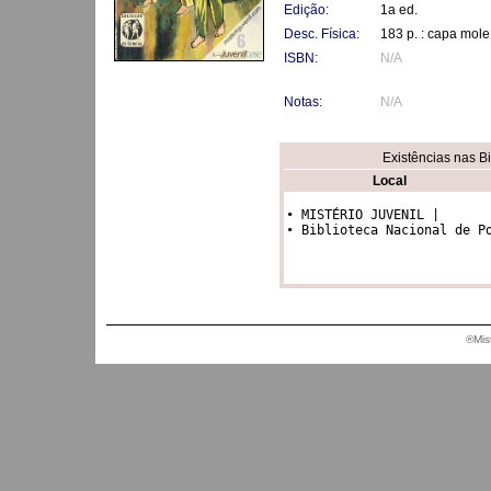
Edição:
1a ed.
Desc. Física:
183 p. : capa mole
ISBN:
N/A
Notas:
N/A
Existências nas B
Local
• MISTÉRIO JUVENIL |

• Biblioteca Nacional de P
®Mis