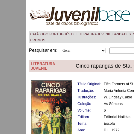
CATÁLOGO PORTUGUÊS DE LITERATURA JUVENIL, BANDA DESE
CROMOS
Pesquisar em:
LITERATURA
Cinco raparigas de Sta. 
JUVENIL
Título Original:
Fifth Formers of St
Tradução:
Maria Antónia Corr
Ilustrações:
W. Lindsay Cable
Coleção:
As Gémeas
Volume:
6
Editora:
Editorial Noticias
Tema:
Escola
Ano:
D.L. 1972