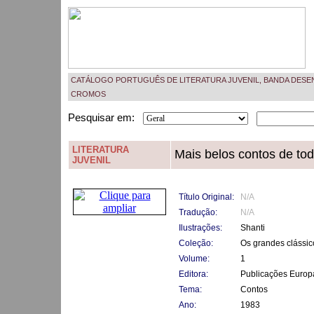
CATÁLOGO PORTUGUÊS DE LITERATURA JUVENIL, BANDA DESE
CROMOS
Pesquisar em:
LITERATURA
Mais belos contos de to
JUVENIL
Título Original:
N/A
Tradução:
N/A
Ilustrações:
Shanti
Coleção:
Os grandes clássico
Volume:
1
Editora:
Publicações Europ
Tema:
Contos
Ano:
1983