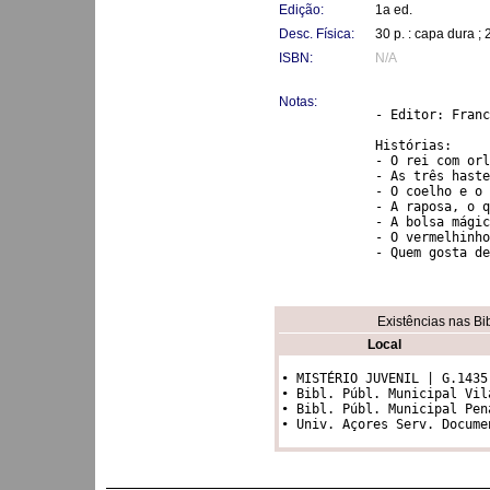
Edição:
1a ed.
Desc. Física:
30 p. : capa dura ;
ISBN:
N/A
Notas:
- Editor: Franc
Histórias:

- O rei com orl
- As três haste
- O coelho e o 
- A raposa, o q
- A bolsa mágica
- O vermelhinho

- Quem gosta de
Existências nas Bi
Local
• MISTÉRIO JUVENIL | G.1435

• Bibl. Públ. Municipal Vil
• Bibl. Públ. Municipal Pen