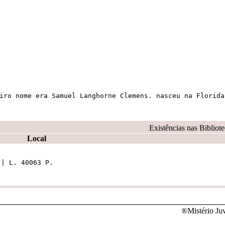
iro nome era Samuel Langhorne Clemens. nasceu na Florida
Existências nas Bibliot
Local
 | L. 40063 P.
®Mistério Ju