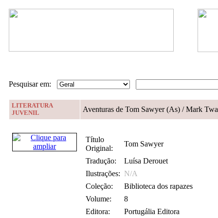
Pesquisar em:
LITERATURA
Aventuras de Tom Sawyer (As)
/ Mark Twa
JUVENIL
Título
Tom Sawyer
Original:
Tradução:
Luísa Derouet
Ilustrações:
N/A
Coleção:
Biblioteca dos rapazes
Volume:
8
Editora:
Portugália Editora