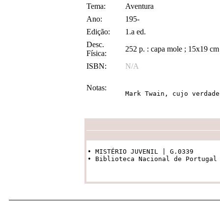
Tema:
Aventura
Ano:
195-
Edição:
1.a ed.
Desc.
252 p. : capa mole ; 15x19 cm
Física:
ISBN:
N/A
Notas:
Mark Twain, cujo verdade
• MISTÉRIO JUVENIL | G.0339

• Biblioteca Nacional de Portugal