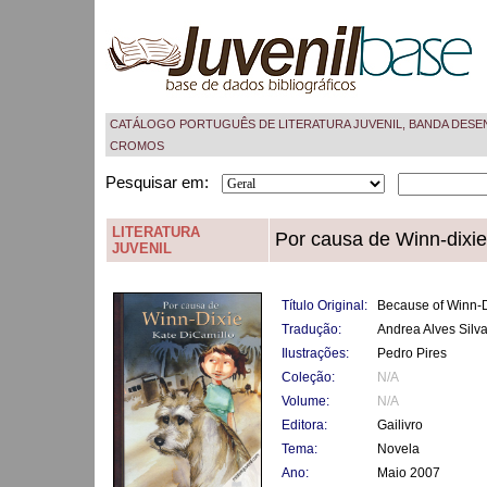
CATÁLOGO PORTUGUÊS DE LITERATURA JUVENIL, BANDA DESE
CROMOS
Pesquisar em:
LITERATURA
Por causa de Winn-dixie
JUVENIL
Título Original:
Because of Winn-D
Tradução:
Andrea Alves Silv
Ilustrações:
Pedro Pires
Coleção:
N/A
Volume:
N/A
Editora:
Gailivro
Tema:
Novela
Ano:
Maio 2007