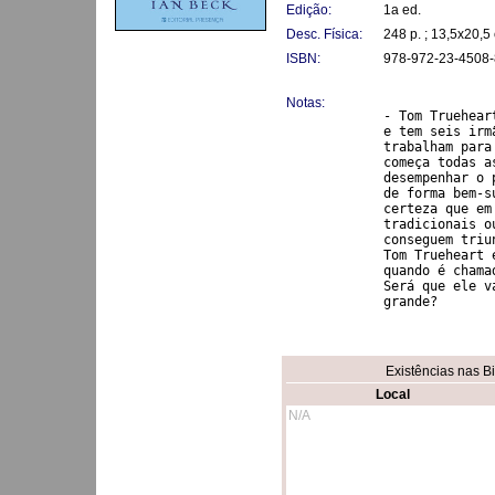
Edição:
1a ed.
Desc. Física:
248 p. ; 13,5x20,5
ISBN:
978-972-23-4508-
Notas:
- Tom Truehear
e tem seis irm
trabalham para
começa todas a
desempenhar o 
de forma bem-s
certeza que em
tradicionais o
conseguem triu
Tom Trueheart 
quando é chama
Será que ele v
grande? 
Existências nas B
Local
N/A