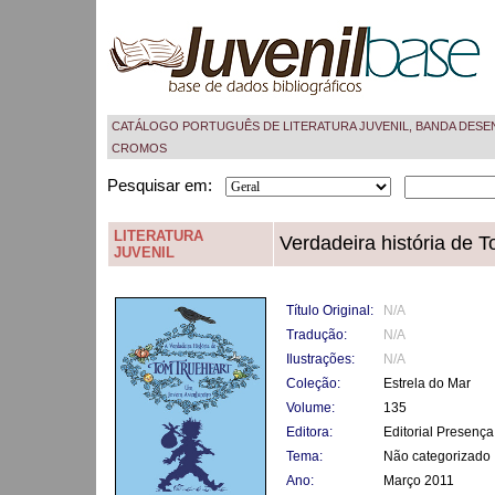
CATÁLOGO PORTUGUÊS DE LITERATURA JUVENIL, BANDA DESE
CROMOS
Pesquisar em:
LITERATURA
Verdadeira história de T
JUVENIL
Título Original:
N/A
Tradução:
N/A
Ilustrações:
N/A
Coleção:
Estrela do Mar
Volume:
135
Editora:
Editorial Presença
Tema:
Não categorizado
Ano:
Março 2011