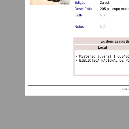
Edição:
2a ed.
Desc. Física:
205 p. : capa mole
ISBN:
N/A
Notas:
N/A
Existências nas B
Local
• Mistério Juvenil | G.0406
• BIBLIOTECA NACIONAL DE P
®Mis