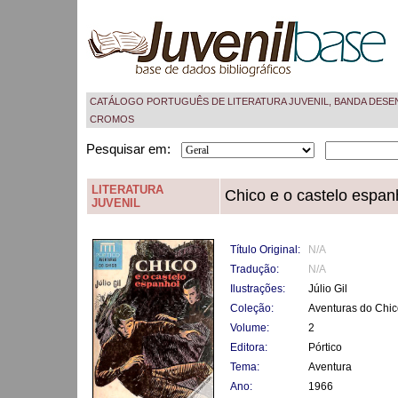
CATÁLOGO PORTUGUÊS DE LITERATURA JUVENIL, BANDA DESE
CROMOS
Pesquisar em:
LITERATURA
Chico e o castelo espan
JUVENIL
Título Original:
N/A
Tradução:
N/A
Ilustrações:
Júlio Gil
Coleção:
Aventuras do Chic
Volume:
2
Editora:
Pórtico
Tema:
Aventura
Ano:
1966