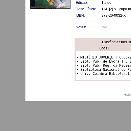
Edição:
1.a ed.
Desc. Física:
114, [2] p. : capa 
ISBN:
972-26-0032-X
Notas:
N/A
Existências nas B
Local
• MISTÉRIO JUVENIL | G.0572
• Bibl. Pub. de Évora | J 8
• Bibl. Pub. Reg. da Madeir
• Biblioteca Nacional de Po
®Mis