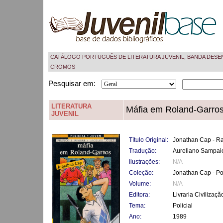
CATÁLOGO PORTUGUÊS DE LITERATURA JUVENIL, BANDA DESE
CROMOS
Pesquisar em:
LITERATURA
Máfia em Roland-Garro
JUVENIL
Título Original:
Jonathan Cap - Ra
Tradução:
Aureliano Sampai
Ilustrações:
N/A
Coleção:
Jonathan Cap - Pol
Volume:
N/A
Editora:
Livraria Civilizaçã
Tema:
Policial
Ano:
1989