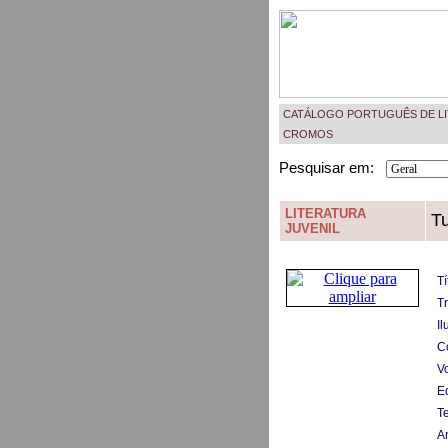
CATÁLOGO PORTUGUÊS DE LI
CROMOS
Pesquisar em:
LITERATURA
Tu
JUVENIL
Tí
T
Il
C
V
Ed
T
A