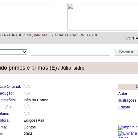
TERATURA JUVENIL, BANDA DESENHADA E CADERNETAS DE
CONT
do primos e primas (É)
/ Júlio Isidro
tulo Original:
N/A
O
radução:
N/A
Autor
ustrações:
Inês do Carmo
Ilustrações
oleção:
N/A
Editora
olume:
N/A
itora:
Edições Asa
ema:
Contos
no:
2004