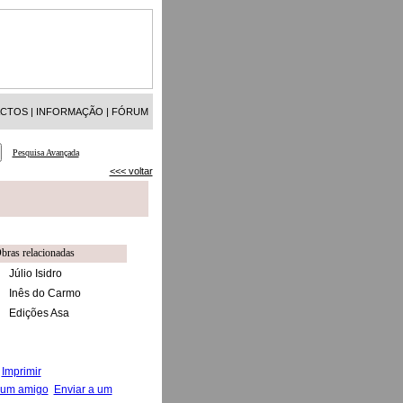
ACTOS
|
INFORMAÇÃO
|
FÓRUM
Pesquisa Avançada
<<< voltar
bras relacionadas
Júlio Isidro
Inês do Carmo
Edições Asa
Imprimir
Enviar a um