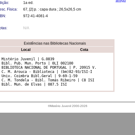
amigo
dição:
1a ed.
sc. Física:
67, [2] p. : capa dura ; 26,5x26,5 cm
SBN:
972-41-4081-4
otas:
N/A
Existências nas Bibliotecas Nacionais
Local
Cota
 Mistério Juvenil | G.0839

 Bibl. Pub. Mun. Porto | 0LI 002100  

 BIBLIOTECA NACIONAL DE PORTUGAL | P. 20915 V.  

 C. M. Arouca - Biblioteca | (bm)82-93/ISI-I  

 Univ. Coimbra Bibl.Geral | 9-69-1-59  

 C. M. Tondela - Bibl. Tomás Ribeiro | C8 ISI  

®Mistério Juvenil 2000-2026