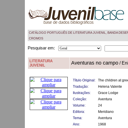
CATÁLOGO PORTUGUÊS DE LITERATURA JUVENIL, BANDA DESE
CROMOS
Pesquisar em:
LITERATURA
Aventuras no campo
/ En
JUVENIL
Título Original:
The children at g
Tradução:
Helena Valente
Ilustrações:
Grace Lodge
Coleção:
Aventura
Volume:
24
Editora:
Meridiano
Tema:
Aventura
Ano:
1968