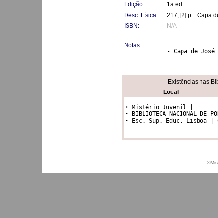
Edição:
1a ed.
Desc. Física:
217, [2] p. : Capa 
ISBN:
N/A
Notas:
- Capa de José 
Existências nas Bi
Local
• Mistério Juvenil |

• BIBLIOTECA NACIONAL DE PO
®Mis