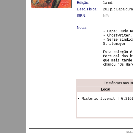
Edição:
1a ed.
Desc. Física:
201 p. : Capa dura
ISBN:
N/A
Notas:
- Capa: Rudy Na
- Ghostwriter:
- Série sindic
Stratemeyer 

Esta coleção é
Portugal das h
que mais tarde
Existências nas B
Local
• Mistério Juvenil | G.216
®Mis