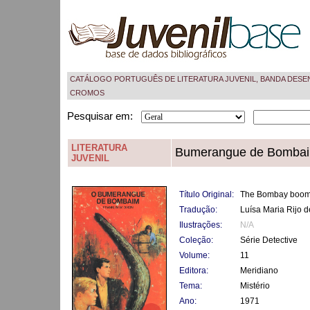
CATÁLOGO PORTUGUÊS DE LITERATURA JUVENIL, BANDA DESE
CROMOS
Pesquisar em:
LITERATURA
Bumerangue de Bombai
JUVENIL
Título Original:
The Bombay boom
Tradução:
Luísa Maria Rijo 
Ilustrações:
N/A
Coleção:
Série Detective
Volume:
11
Editora:
Meridiano
Tema:
Mistério
Ano:
1971