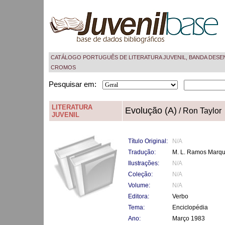
CATÁLOGO PORTUGUÊS DE LITERATURA JUVENIL, BANDA DESE
CROMOS
Pesquisar em:
LITERATURA
Evolução (A)
/ Ron Taylor
JUVENIL
Título Original:
N/A
Tradução:
M. L. Ramos Marq
Ilustrações:
N/A
Coleção:
N/A
Volume:
N/A
Editora:
Verbo
Tema:
Enciclopédia
Ano:
Março 1983