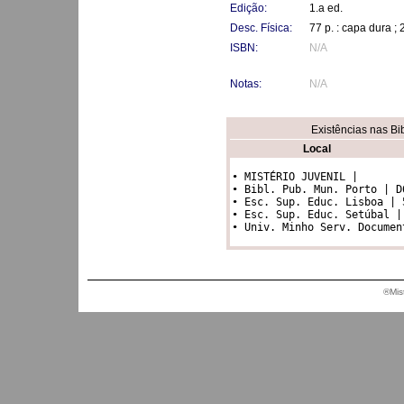
Edição:
1.a ed.
Desc. Física:
77 p. : capa dura ;
ISBN:
N/A
Notas:
N/A
Existências nas Bi
Local
• MISTÉRIO JUVENIL |

• Bibl. Pub. Mun. Porto | D6
• Esc. Sup. Educ. Lisboa | 5
• Esc. Sup. Educ. Setúbal | 
®Mis