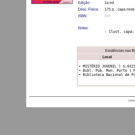
Edição:
1a ed.
Desc. Física:
175 p. : capa mole
ISBN:
N/A
Notas:
- Ilust. capa:
Existências nas B
Local
• MISTÉRIO JUVENIL | G.0325
• Bibl. Pub. Mun. Porto | R
®Mis