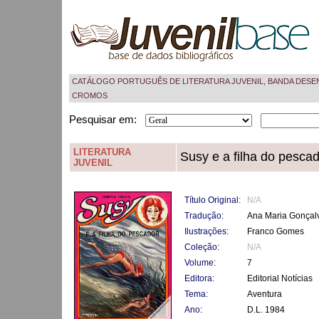
CATÁLOGO PORTUGUÊS DE LITERATURA JUVENIL, BANDA DESE
CROMOS
Pesquisar em:
LITERATURA
Susy e a filha do pesca
JUVENIL
Título Original:
N/A
Tradução:
Ana Maria Gonçal
Ilustrações:
Franco Gomes
Coleção:
N/A
Volume:
7
Editora:
Editorial Notícias
Tema:
Aventura
Ano:
D.L. 1984