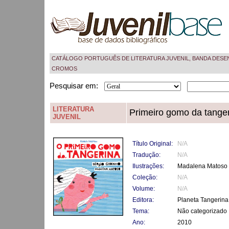
CATÁLOGO PORTUGUÊS DE LITERATURA JUVENIL, BANDA DESE
CROMOS
Pesquisar em:
LITERATURA
Primeiro gomo da tanger
JUVENIL
Título Original:
N/A
Tradução:
N/A
Ilustrações:
Madalena Matoso
Coleção:
N/A
Volume:
N/A
Editora:
Planeta Tangerina
Tema:
Não categorizado
Ano:
2010