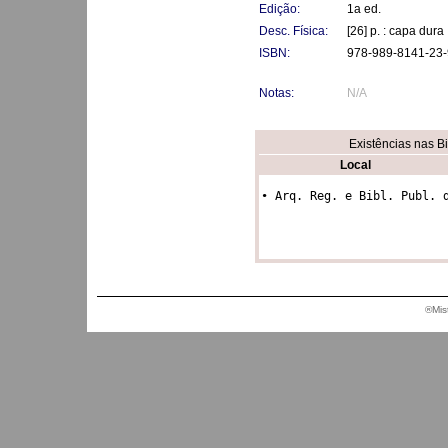
Edição:
1a ed.
Desc. Física:
[26] p. : capa dura
ISBN:
978-989-8141-23-
Notas:
N/A
Existências nas B
Local
• Arq. Reg. e Bibl. Publ. 
®Mis