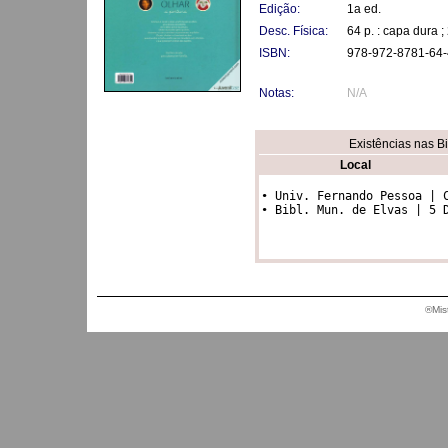
Edição:
1a ed.
Desc. Física:
64 p. : capa dura 
ISBN:
978-972-8781-64-
Notas:
N/A
Existências nas B
Local
• Univ. Fernando Pessoa | C
®Mis