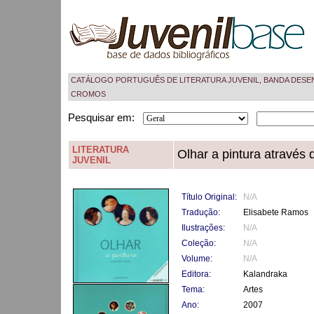
CATÁLOGO PORTUGUÊS DE LITERATURA JUVENIL, BANDA DESE
CROMOS
Pesquisar em:
LITERATURA
Olhar a pintura através 
JUVENIL
Título Original:
N/A
Tradução:
Elisabete Ramos
Ilustrações:
N/A
Coleção:
N/A
Volume:
N/A
Editora:
Kalandraka
Tema:
Artes
Ano:
2007