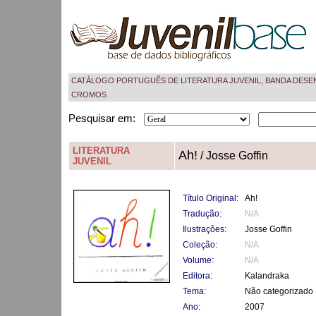
CATÁLOGO PORTUGUÊS DE LITERATURA JUVENIL, BANDA DESE
CROMOS
Pesquisar em:
LITERATURA
Ah!
/ Josse Goffin
JUVENIL
Título Original:
Ah!
Tradução:
N/A
Ilustrações:
Josse Goffin
Coleção:
N/A
Volume:
N/A
Editora:
Kalandraka
Tema:
Não categorizado
Ano:
2007