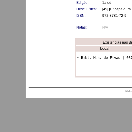
Edição:
1a ed.
Desc. Física:
[49] p. : capa dura
ISBN:
972-8781-72-9
Notas:
N/A
Existências nas B
Local
• Bibl. Mun. de Elvas | 08
®Mis