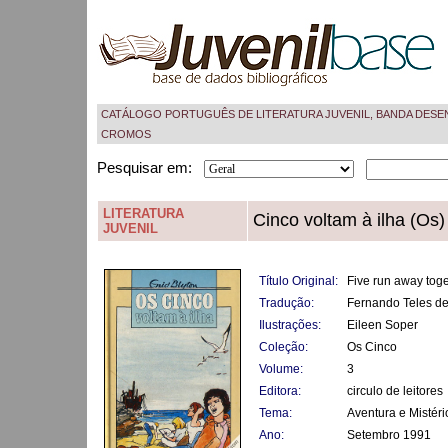
CATÁLOGO PORTUGUÊS DE LITERATURA JUVENIL, BANDA DESE
CROMOS
Pesquisar em:
LITERATURA
Cinco voltam à ilha (Os)
JUVENIL
Título Original:
Five run away toge
Tradução:
Fernando Teles de
Ilustrações:
Eileen Soper
Coleção:
Os Cinco
Volume:
3
Editora:
circulo de leitores
Tema:
Aventura e Mistéri
Ano:
Setembro 1991