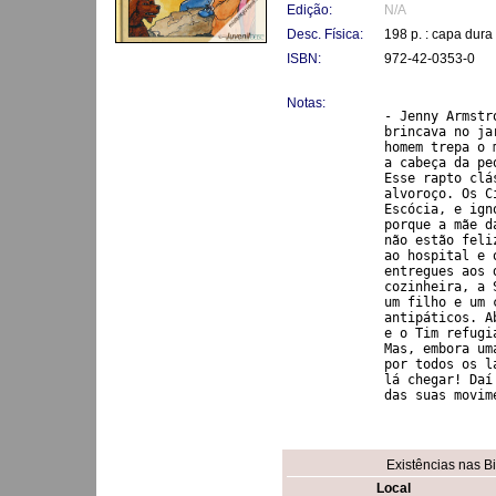
Edição:
N/A
Desc. Física:
198 p. : capa dura
ISBN:
972-42-0353-0
Notas:
- Jenny Armstr
brincava no ja
homem trepa o 
a cabeça da pe
Esse rapto clá
alvoroço. Os C
Escócia, e ign
porque a mãe d
não estão feli
ao hospital e 
entregues aos 
cozinheira, a 
um filho e um 
antipáticos. A
e o Tim refugi
Mas, embora um
por todos os l
lá chegar! Daí
das suas movim
Existências nas B
Local