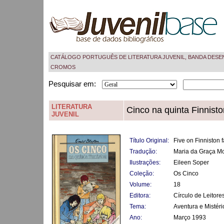
CATÁLOGO PORTUGUÊS DE LITERATURA JUVENIL, BANDA DESE
CROMOS
Pesquisar em:
LITERATURA
Cinco na quinta Finnisto
JUVENIL
Título Original:
Five on Finniston 
Tradução:
Maria da Graça M
Ilustrações:
Eileen Soper
Coleção:
Os Cinco
Volume:
18
Editora:
Círculo de Leitore
Tema:
Aventura e Mistéri
Ano:
Março 1993