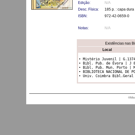
Edição:
N/A
Desc. Física:
185 p. : capa dura
ISBN:
972-42-0659-0
Notas:
N/A
Existências nas B
Local
• Mistério Juvenil | G.1374
• Bibl. Pub. de Évora | J 8
• Bibl. Pub. Mun. Porto | M
• BIBLIOTECA NACIONAL DE PO
®Mis