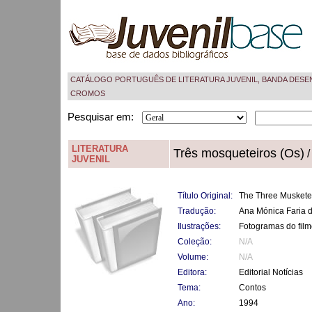
CATÁLOGO PORTUGUÊS DE LITERATURA JUVENIL, BANDA DESE
CROMOS
Pesquisar em:
LITERATURA
Três mosqueteiros (Os)
/
JUVENIL
Título Original:
The Three Muskete
Tradução:
Ana Mónica Faria 
Ilustrações:
Fotogramas do film
Coleção:
N/A
Volume:
N/A
Editora:
Editorial Notícias
Tema:
Contos
Ano:
1994