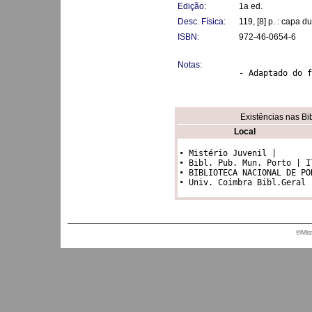
Edição:
1a ed.
Desc. Física:
119, [8] p. : capa d
ISBN:
972-46-0654-6
Notas:
- Adaptado do f
Existências nas Bi
Local
• Mistério Juvenil |

• Bibl. Pub. Mun. Porto | I7
• BIBLIOTECA NACIONAL DE PO
®Mis