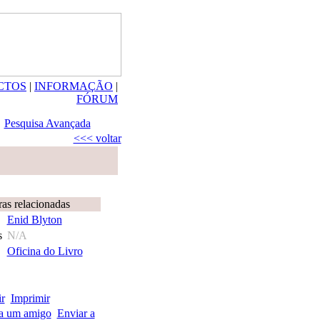
CTOS
|
INFORMAÇÃO
|
FÓRUM
Pesquisa Avançada
<<< voltar
as relacionadas
Enid Blyton
s
N/A
Oficina do Livro
Imprimir
Enviar a