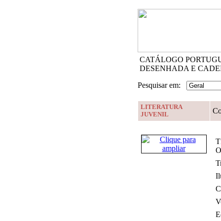
CATÁLOGO PORTUGUÊ
DESENHADA E CADE
Pesquisar em:
LITERATURA
Co
JUVENIL
T
O
T
I
C
V
E