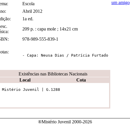
um amigo
ema:
Escola
no:
Abril 2012
dição:
1a ed.
esc.
209 p. : capa mole ; 14x21 cm
ísica:
SBN:
978-989-555-839-1
otas:
- Capa: Neusa Dias / Patrícia Furtado
Existências nas Bibliotecas Nacionais
Local
Cota
 Mistério Juvenil | G.1288
®Mistério Juvenil 2000-2026