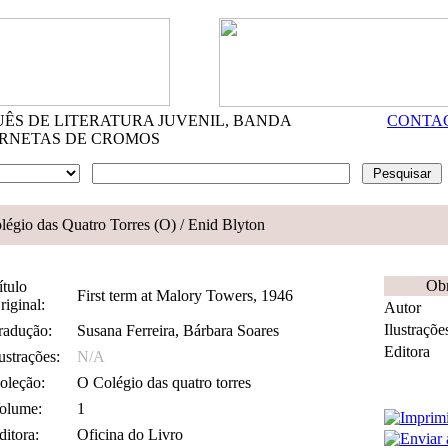
S DE LITERATURA JUVENIL, BANDA
CONTA
RNETAS DE CROMOS
légio das Quatro Torres (O)
/ Enid Blyton
Obr
ítulo
First term at Malory Towers, 1946
riginal:
Autor
Ilustraçõe
radução:
Susana Ferreira, Bárbara Soares
Editora
lustrações:
N/A
oleção:
O Colégio das quatro torres
olume:
1
ditora:
Oficina do Livro