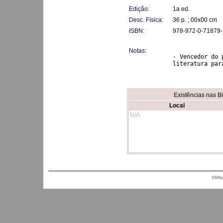
Edição:
1a ed.
Desc. Física:
36 p. ; 00x00 cm
ISBN:
978-972-0-71879-
Notas:
- Vencedor do 
literatura par
Existências nas B
Local
N/A
®Mis