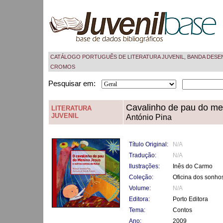
CATÁLOGO PORTUGUÊS DE LITERATURA JUVENIL, BANDA DESE
CROMOS
Pesquisar em:
Cavalinho de pau do men
LITERATURA
JUVENIL
António Pina
Título Original:
N/A
Tradução:
N/A
Ilustrações:
Inês do Carmo
Coleção:
Oficina dos sonho
Volume:
N/A
Editora:
Porto Editora
Tema:
Contos
Ano:
2009