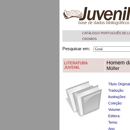
CATÁLOGO PORTUGUÊS DE LI
CROMOS
Pesquisar em:
Homem das
LITERATURA
JUVENIL
Müller
Título Original
Tradução:
Ilustrações:
Coleção:
Volume:
Editora:
Tema:
Ano: