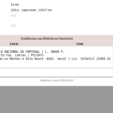
1a ed.
216 p. : capa mole ; 13x17 cm
N/A
N/A
Existências nas Bibliotecas Nacionais
Local
Cota
CA NACIONAL DE PORTUGAL | L. 38046 P.    

rto Fac. Letras | PV/2473 

®Mistério Juvenil 2000-2026