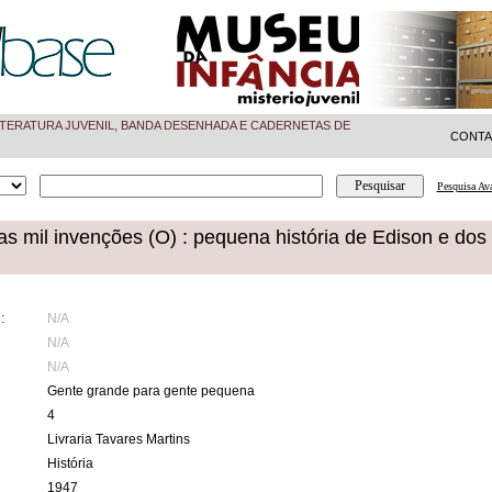
TERATURA JUVENIL, BANDA DESENHADA E CADERNETAS DE
CONT
Pesquisa Av
 mil invenções (O) : pequena história de Edison e dos
:
N/A
N/A
N/A
Gente grande para gente pequena
4
Livraria Tavares Martins
História
1947