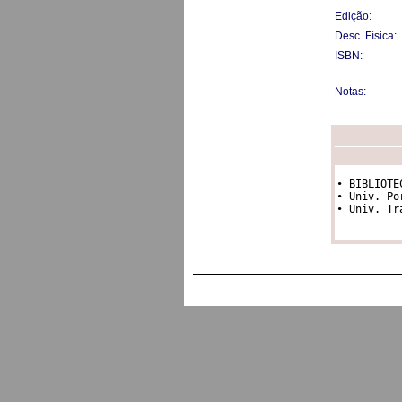
Edição:
Desc. Física:
ISBN:
Notas:
• BIBLIOTE
• Univ. Po