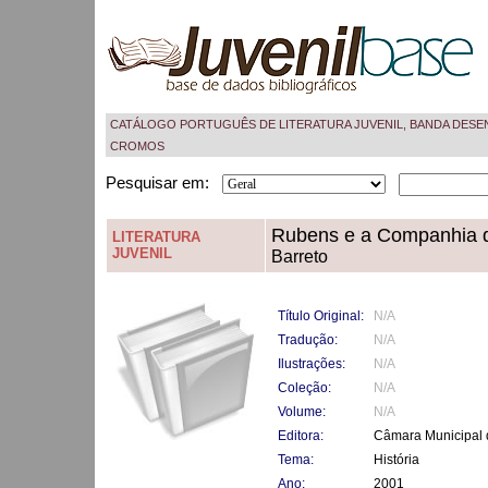
CATÁLOGO PORTUGUÊS DE LITERATURA JUVENIL, BANDA DESE
CROMOS
Pesquisar em:
Rubens e a Companhia d
LITERATURA
JUVENIL
Barreto
Título Original:
N/A
Tradução:
N/A
Ilustrações:
N/A
Coleção:
N/A
Volume:
N/A
Editora:
Câmara Municipal d
Tema:
História
Ano:
2001