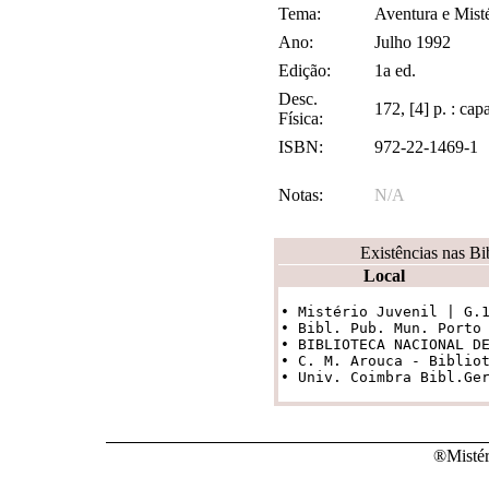
Tema:
Aventura e Misté
Ano:
Julho 1992
Edição:
1a ed.
Desc.
172, [4] p. : ca
Física:
ISBN:
972-22-1469-1
Notas:
N/A
Existências nas Bi
Local
• Mistério Juvenil | G.1
• Bibl. Pub. Mun. Porto |
• BIBLIOTECA NACIONAL DE
• C. M. Arouca - Bibliot
• Univ. Coimbra Bibl.Ge
®Mistér