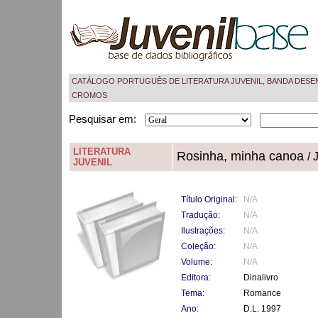
CATÁLOGO PORTUGUÊS DE LITERATURA JUVENIL, BANDA DESE
CROMOS
Pesquisar em:
LITERATURA
Rosinha, minha canoa
/ 
JUVENIL
Título Original:
N/A
Tradução:
N/A
Ilustrações:
N/A
Coleção:
N/A
Volume:
N/A
Editora:
Dinalivro
Tema:
Romance
Ano:
D.L. 1997