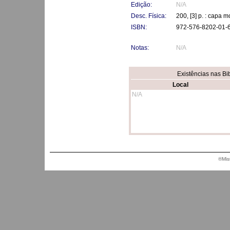
Edição:
N/A
Desc. Física:
200, [3] p. : capa 
ISBN:
972-576-8202-01-
Notas:
N/A
Existências nas Bi
Local
N/A
®Mis