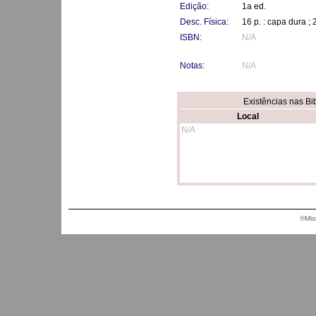
Edição:
1a ed.
Desc. Física:
16 p. : capa dura ;
ISBN:
N/A
Notas:
N/A
Existências nas Bi
Local
N/A
®Mis