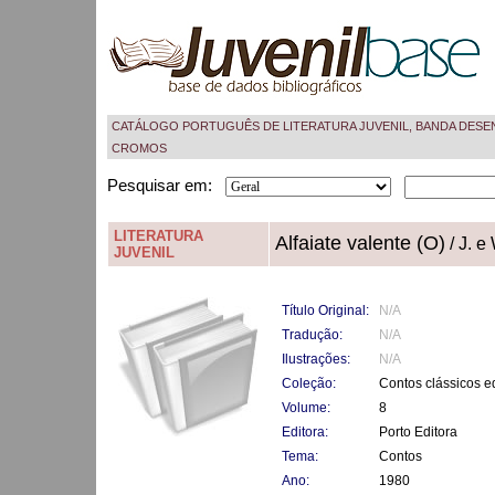
CATÁLOGO PORTUGUÊS DE LITERATURA JUVENIL, BANDA DESE
CROMOS
Pesquisar em:
LITERATURA
Alfaiate valente (O)
/ J. e
JUVENIL
Título Original:
N/A
Tradução:
N/A
Ilustrações:
N/A
Coleção:
Contos clássicos ed
Volume:
8
Editora:
Porto Editora
Tema:
Contos
Ano:
1980