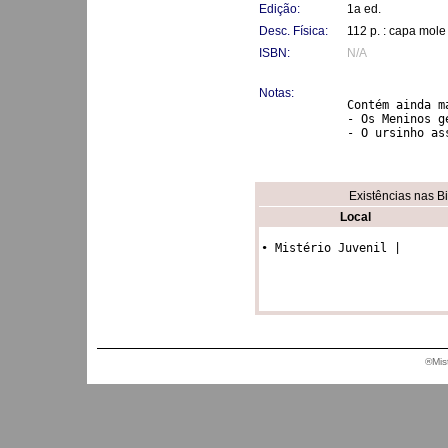
Edição:
1a ed.
Desc. Física:
112 p. : capa mole
ISBN:
N/A
Notas:
Contém ainda m
- Os Meninos ge
- O ursinho as
Existências nas B
Local
• Mistério Juvenil |
®Mis