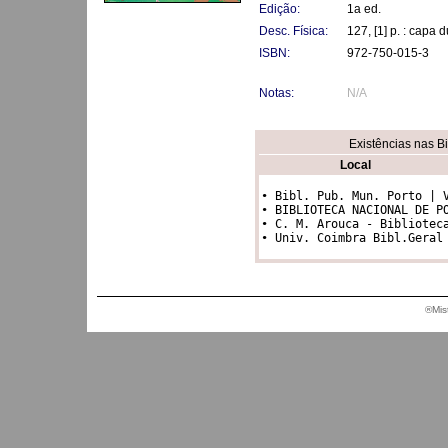
Edição:
1a ed.
Desc. Física:
127, [1] p. : capa d
ISBN:
972-750-015-3
Notas:
N/A
Existências nas B
Local
• Bibl. Pub. Mun. Porto | V7
• BIBLIOTECA NACIONAL DE PO
• C. M. Arouca - Biblioteca 
• Univ. Coimbra Bibl.Geral
®Mis