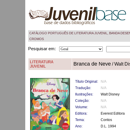
CATÁLOGO PORTUGUÊS DE LITERATURA JUVENIL, BANDA DESE
CROMOS
Pesquisar em:
LITERATURA
Branca de Neve
/ Walt D
JUVENIL
Título Original:
N/A
Tradução:
N/A
Ilustrações:
Walt Disney
Coleção:
N/A
Volume:
N/A
Editora:
Everest Editora
Tema:
Contos
Ano:
D.L. 1994