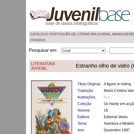
CATÁLOGO PORTUGUÊS DE LITERATURA JUVENIL, BANDA DESE
CROMOS
Pesquisar em:
LITERATURA
Estranho olho de vidro (
JUVENIL
Título Original:
A figure in hiding
Tradução:
Maria Cristina Va
Ilustrações:
N/A
Coleção:
Os Hardy em acçã
Volume:
16
Editora:
Editorial Verbo
Tema:
Aventura e Mistéri
Ano:
Dezembro 1987