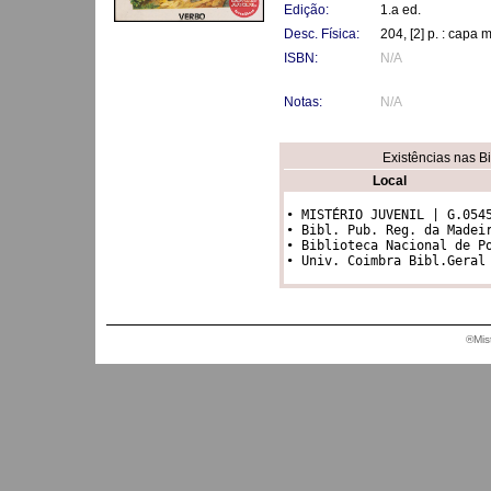
Edição:
1.a ed.
Desc. Física:
204, [2] p. : capa 
ISBN:
N/A
Notas:
N/A
Existências nas B
Local
• MISTÉRIO JUVENIL | G.0545
• Bibl. Pub. Reg. da Madeir
• Biblioteca Nacional de Po
®Mis