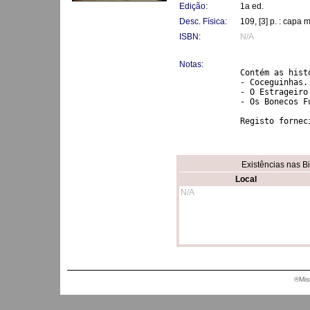
Edição:
1a ed.
Desc. Física:
109, [3] p. : capa 
ISBN:
N/A
Notas:
Contém as histó
- Coceguinhas. 
- O Estrageiro 
- Os Bonecos Fu
Registo fornec
Existências nas B
Local
N/A
®Mis