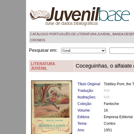
CATÁLOGO PORTUGUÊS DE LITERATURA JUVENIL, BANDA DESE
CROMOS
Pesquisar em:
LITERATURA
Coceguinhas, o alfaiate
/
JUVENIL
Título Original:
Tiddley-Pom, the T
Tradução:
N/A
Ilustrações:
N/A
Coleção:
Fantoche
Volume:
16
Editora:
Empresa Editorial 
Tema:
Contos
Ano:
1951