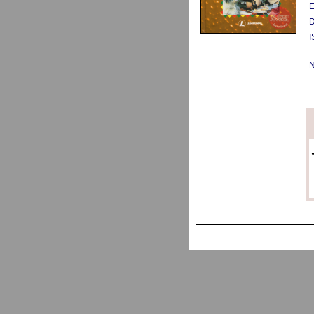
E
D
I
N