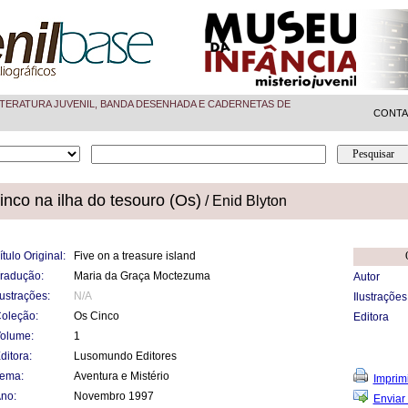
TERATURA JUVENIL, BANDA DESENHADA E CADERNETAS DE
CONT
inco na ilha do tesouro (Os)
/ Enid Blyton
ítulo Original:
Five on a treasure island
radução:
Maria da Graça Moctezuma
Autor
lustrações:
N/A
Ilustrações
oleção:
Os Cinco
Editora
olume:
1
ditora:
Lusomundo Editores
ema:
Aventura e Mistério
Imprimi
no:
Novembro 1997
Enviar