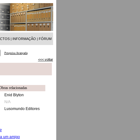
ACTOS
|
INFORMAÇÃO
|
FÓRUM
Pesquisa Avançada
<<< voltar
Obras relacionadas
Enid Blyton
N/A
Lusomundo Editores
r
 a um amigo