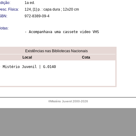
dição:
1a ed.
esc. Física:
124, [1] p. : capa dura ; 12x20 cm
SBN:
972-8389-09-4
otas:
- Acompanhava uma cassete video VHS
Existências nas Bibliotecas Nacionais
Local
Cota
• Mistério Juvenil | G.0140
®Mistério Juvenil 2000-2026