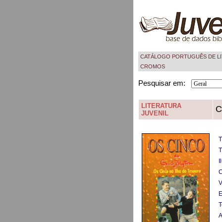
CATÁLOGO PORTUGUÊS DE LI
CROMOS
Pesquisar em:
LITERATURA
C
JUVENIL
T
T
I
C
V
E
T
A