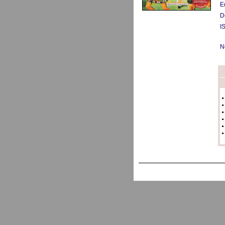
E
D
I
N
•
•
•
•
•
•