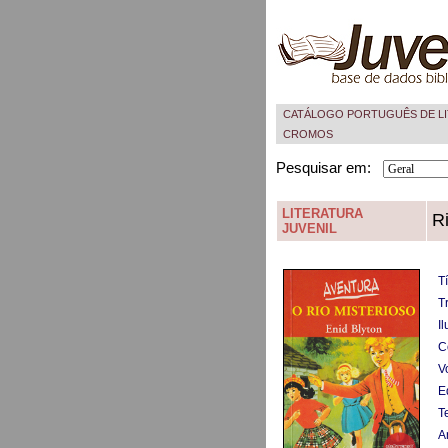
CATÁLOGO PORTUGUÊS DE LI
CROMOS
Pesquisar em:
LITERATURA
Ri
JUVENIL
Tí
T
Il
C
V
Ed
T
A