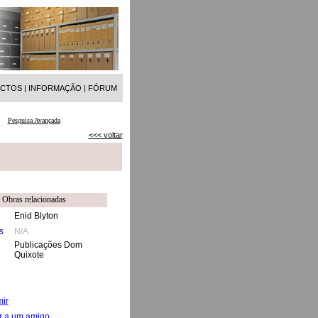
ACTOS
|
INFORMAÇÃO
|
FÓRUM
Pesquisa Avançada
<<< voltar
Obras relacionadas
Enid Blyton
s
N/A
Publicações Dom
Quixote
mir
r a um amigo