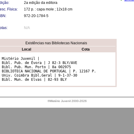
dição:
2a edição da editora
esc. Física:
172 p. : capa mole ; 12x18 cm
SBN:
972-20-1784-5
otas:
N/A
Existências nas Bibliotecas Nacionais
Local
Cota
 Mistério Juvenil | 

 Bibl. Pub. de Évora | J 82-3 BLY/AVE	 	

 Bibl. Pub. Mun. Porto | 8a 002975	 	

 BIBLIOTECA NACIONAL DE PORTUGAL | P. 12167 P.	 	

 Univ. Coimbra Bibl.Geral | 9-1-37-30	 	

 Bibl. Mun. de Elvas | 82-93 BLY
®Mistério Juvenil 2000-2026