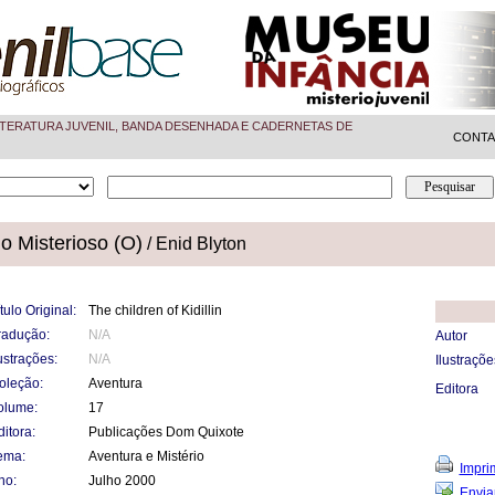
TERATURA JUVENIL, BANDA DESENHADA E CADERNETAS DE
CONT
o Misterioso (O)
/ Enid Blyton
tulo Original:
The children of Kidillin
radução:
N/A
Autor
ustrações:
N/A
Ilustraçõe
oleção:
Aventura
Editora
olume:
17
itora:
Publicações Dom Quixote
ema:
Aventura e Mistério
Impri
no:
Julho 2000
Envia