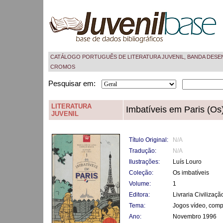
CATÁLOGO PORTUGUÊS DE LITERATURA JUVENIL, BANDA DESE
CROMOS
Pesquisar em:
LITERATURA
Imbatíveis em Paris (Os
JUVENIL
Título Original:
N/A
Tradução:
N/A
Ilustrações:
Luís Louro
Coleção:
Os imbatíveis
Volume:
1
Editora:
Livraria Civilizaçã
Tema:
Jogos vídeo, comp
Ano:
Novembro 1996