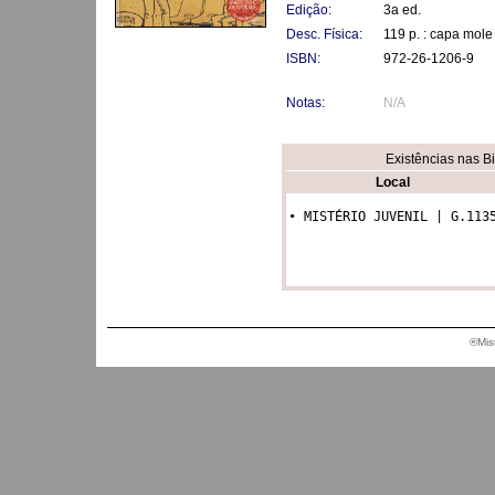
Edição:
3a ed.
Desc. Física:
119 p. : capa mole
ISBN:
972-26-1206-9
Notas:
N/A
Existências nas B
Local
• MISTÉRIO JUVENIL | G.113
®Mis