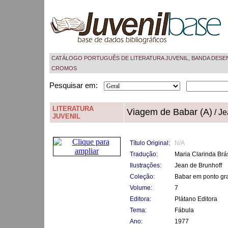
CATÁLOGO PORTUGUÊS DE LITERATURA JUVENIL, BANDA DESE
CROMOS
Pesquisar em:
LITERATURA
Viagem de Babar (A)
/ Je
JUVENIL
Título Original:
N/A
Tradução:
Maria Clarinda Brá
Ilustrações:
Jean de Brunhoff
Coleção:
Babar em ponto gr
Volume:
7
Editora:
Plátano Editora
Tema:
Fábula
Ano:
1977