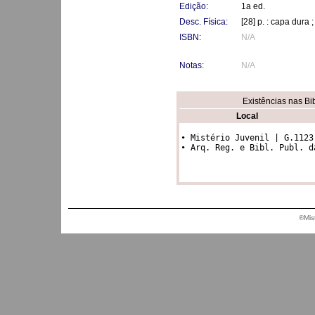
Edição:
1a ed.
Desc. Física:
[28] p. : capa dura
ISBN:
N/A
Notas:
N/A
Existências nas Bi
Local
• Mistério Juvenil | G.1123

• Arq. Reg. e Bibl. Publ. d
®Mis