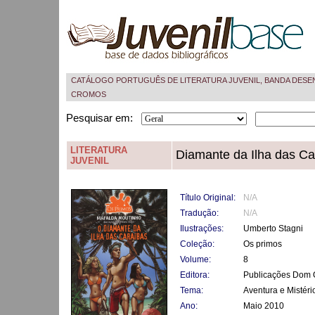
CATÁLOGO PORTUGUÊS DE LITERATURA JUVENIL, BANDA DESE
CROMOS
Pesquisar em:
LITERATURA
Diamante da Ilha das Ca
JUVENIL
Título Original:
N/A
Tradução:
N/A
Ilustrações:
Umberto Stagni
Coleção:
Os primos
Volume:
8
Editora:
Publicações Dom 
Tema:
Aventura e Mistéri
Ano:
Maio 2010