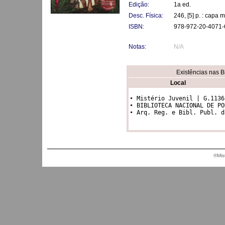
Edição:
1a ed.
Desc. Física:
246, [5] p. : capa 
ISBN:
978-972-20-4071-
Notas:
N/A
Existências nas B
Local
• Mistério Juvenil | G.1136

• BIBLIOTECA NACIONAL DE PORT
• Arq. Reg. e Bibl. Publ. d
®Mis