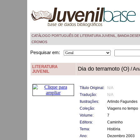
CATÁLOGO PORTUGUÊS DE LITERATURA JUVENIL, BANDA DESE
CROMOS
Pesquisar em:
LITERATURA
Dia do terramoto (O)
/ An
JUVENIL
Título Original:
N/A
Tradução:
N/A
Ilustrações:
Arlindo Fagundes
Coleção:
Viagens no tempo
Volume:
7
Editora:
Caminho
Tema:
História
Ano:
Dezembro 2003