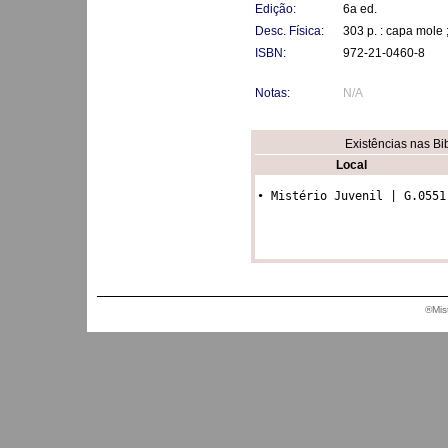
Edição:
6a ed.
Desc. Física:
303 p. : capa mole 
ISBN:
972-21-0460-8
Notas:
N/A
Existências nas Bi
Local
• Mistério Juvenil | G.0551
®Mis