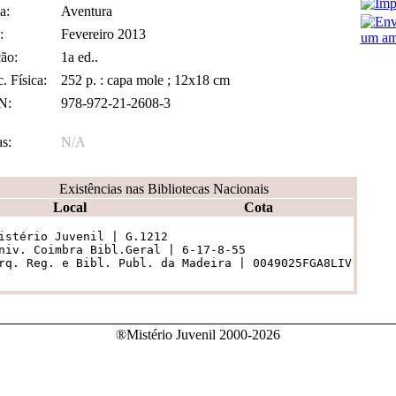
a:
Aventura
:
Fevereiro 2013
um am
ão:
1a ed..
. Física:
252 p. : capa mole ; 12x18 cm
N:
978-972-21-2608-3
s:
N/A
Existências nas Bibliotecas Nacionais
Local
Cota
istério Juvenil | G.1212

niv. Coimbra Bibl.Geral | 6-17-8-55	

rq. Reg. e Bibl. Publ. da Madeira | 0049025FGA8LIV
®Mistério Juvenil 2000-2026