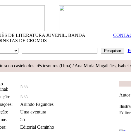
S DE LITERATURA JUVENIL, BANDA
CONTA
RNETAS DE CROMOS
P
ura no castelo dos três tesouros (Uma)
/ Ana Maria Magalhães, Isabel 
lo
N/A
inal:
Autor
ução:
N/A
trações:
Arlindo Fagundes
Ilustr
ção:
Uma aventura
Editor
ume:
55
ora:
Editorial Caminho