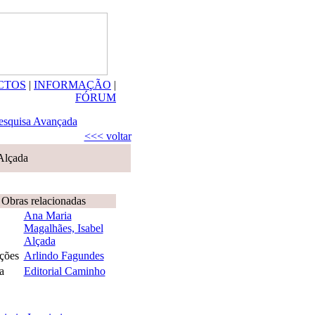
CTOS
|
INFORMAÇÃO
|
FÓRUM
esquisa Avançada
<<< voltar
Alçada
Obras relacionadas
Ana Maria
Magalhães, Isabel
Alçada
ações
Arlindo Fagundes
a
Editorial Caminho