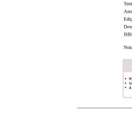
Tem
Ano
Ediç
Desc
ISB
Nota
• M
• U
• A